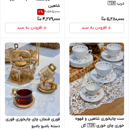
درب 🇹🇷
شاهین
4,565,000
6
%
4,279,000
5,280,000
افزودن به سبد
افزودن به سبد
ست چایخوری شاهین و قهوه
قوری فنجان چای چایخوری قوری
خوری چای خوری 🇹🇷 گل
دسته بامبو بامبو