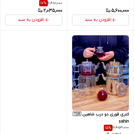
2,481,000
17
%
برجسته چای خوری قهوه خوزی
2,035,000
5,600,000
افزودن به سبد
افزودن به سبد
کتری قوری دو درب شاهین 🇹🇷
șahin
3,453,000
15
%