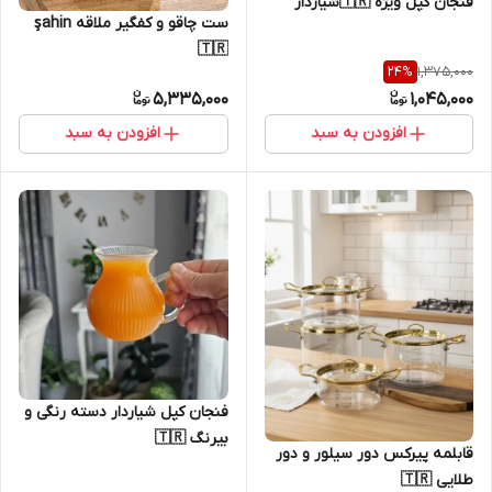
فنجان کپل ویژه 🇹🇷شیاردار
ست چاقو و کفگیر ملاقه şahin
🇹🇷
1,375,000
24
%
5,335,000
1,045,000
افزودن به سبد
افزودن به سبد
فنجان کپل شیاردار دسته رنگی و
بیرنگ 🇹🇷
قابلمه پیرکس دور سیلور و دور
طلایی 🇹🇷