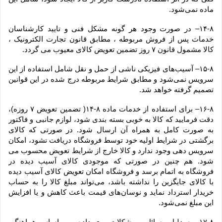
ماده نمی‌‏شود.
۱۴-۸– در صورت وجود هر گونه مشکل فنی و تایید کارشناسان 
خدمات پس از فروش مربوطه ، مطابق قانون تجارت الکترونیک ، 
کالا مشمول قانون ۷ روز تضمین تعویض کالای معیوب می گردد.
۱۵-۸– آسیب‏‌های فیزیکی ناشی از حمل و نقل شامل استفاده از این 
سرویس نمی‏‌شود و مطابق شرایط مربوطه درج شده در این قوانین 
تصمیم گرفته خواهد شد.
۱۶-۸– برای استفاده از خدمات ماده ۸-۱۴( تضمین تعویض ۷ روزه)، 
دقت فرمایید که کالا به ‏خوبی بسته ‌بندی شود، لوازم جانبی و فاکتور 
به صورت کامل به همراه آن ارسال شود. در صورتی که کالای 
برگشتی در شرایط اولیه خود توسط فروشگاه دریافت نشود، امکان 
سرویس دهی وجود ندارد و کالا خارج از شرایط تعویض محسوب می 
شود. هم چنین در صورتی که موجودی کالای آسیب دیده در 
فروشگاه به اتمام برسد و فروشگاه امکان تعویض کالای آسیب دیده 
با کالای جایگزین را نداشته باشد، می‌تواند مبلغ کالا را به حساب 
خریدار استرداد نماید و نوسان‏‌های قیمت باعث کاهش و یا افزایش 
این مبلغ نمی‌‏شود.
۱۷-۸– به دلیل مسائل و مشکلات روی داده و بر اساس هماهنگی 