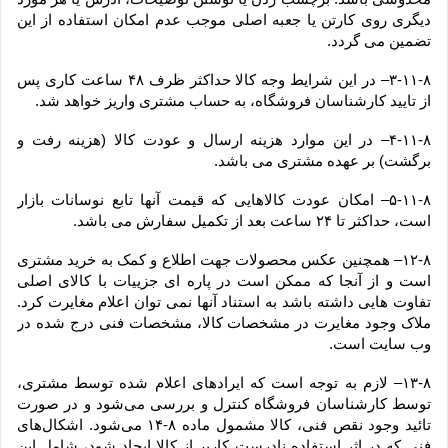
دیگری روی کارتن یا جعبه اصلی موجب عدم امکان استفاده از این 
تضمین می گردد.
۳-۱۱-۸– در این شرایط وجه کالا حداکثر ظرف ۴۸ ساعت کاری پس 
از تایید کارشناسان فروشگاه، به حساب مشتری واریز خواهد شد.
۴-۱۱-۸– در این موارد هزینه ارسال و عودت کالا (هزینه رفت و 
برگشت) بر عهده مشتری می باشد.
۵-۱۱-۸– امکان عودت کالاهایی که قیمت آنها تابع نوسانات بازار 
است، حداکثر تا ۲۴ ساعت بعد از تکمیل سفارش می باشد.
۱۲-۸– همچنین عکس محصولات جهت اطلاع و کمک به خرید مشتری 
است و از آنجا که ممکن است در پاره ای جزییات با کالای اصلی 
تفاوت هایی داشته باشد به استناد آنها نمی توان اعلام مغایرت کرد. 
ملاک وجود مغایرت در مشخصات کالا، مشخصات فنی درج شده در 
وب سایت است.
۱۳-۸– لازم به توجه است که ایرادهای اعلام شده توسط مشتری، 
توسط کارشناسان فروشگاه کنترل و بررسی می‏‌شود و در صورت 
تائید وجود نقص فنی، کالا مشمول ماده ۸-۱۴ می‏‌شود. اشکال‏‌های 
فنی که در اثر استفاده نادرست کاربر از کالا ایجاد شود، شامل این 