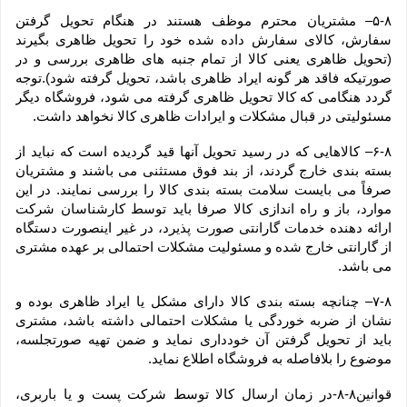
۵-۸– مشتریان محترم موظف هستند در هنگام تحویل گرفتن 
سفارش، کالای سفارش داده شده خود را تحویل ظاهری بگیرند 
(تحویل ظاهری یعنی کالا از تمام جنبه های ظاهری بررسی و در 
صورتیکه فاقد هر گونه ایراد ظاهری باشد، تحویل گرفته شود).توجه 
گردد هنگامی که کالا تحویل ظاهری گرفته می شود، فروشگاه دیگر 
مسئولیتی در قبال مشکلات و ایرادات ظاهری کالا نخواهد داشت.
۶-۸– کالاهایی که در رسید تحویل آنها قید گردیده است که نباید از 
بسته بندی خارج گردند، از بند فوق مستثنی می باشند و مشتریان 
صرفاً می بایست سلامت بسته بندی کالا را بررسی نمایند. در این 
موارد، باز و راه اندازی کالا صرفا باید توسط کارشناسان شرکت 
ارائه دهنده خدمات گارانتی صورت پذیرد، در غیر اینصورت دستگاه 
از گارانتی خارج شده و مسئولیت مشکلات احتمالی بر عهده مشتری 
می باشد.
۷-۸– چنانچه بسته بندی کالا دارای مشکل یا ایراد ظاهری بوده و 
نشان از ضربه خوردگی یا مشکلات احتمالی داشته باشد، مشتری 
باید از تحویل گرفتن آن خودداری نماید و ضمن تهیه صورتجلسه، 
موضوع را بلافاصله به فروشگاه اطلاع نماید.
قوانین۸-۸-در زمان ارسال کالا توسط شرکت پست و یا باربری، 