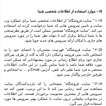
۱8– موارد استفاده از اطلاعات شخصی شما
۱-۱8-” سایت فروشگاه” از اطلاعات شخصی شما برای عملکرد وب 
سایت و تامین سرویس هایی که شما درخواست کرده اید استفاده 
می کند. “سایت فروشگاه” همچنین ممکن است از طریق نظرسنجی 
ها با شما ارتباط برقرار کند تا بتواند نظر شما را در مورد سرویس 
های جاری یا امکان ارائه سرویس های جدید جویا شود.
۲-18-” سایت فروشگاه” فهرست مشتریان یا اعضای خود را به 
اشخاص ثالث نمی فروشد و امکان دارد گاه به گاه، از طرف شرکای 
تجاری خود برای اطلاع رسانی در مورد پیشنهاداتی که ممکن است 
مورد علاقه شما باشد با شما تماس بگیرد. در این حالت، اطلاعات 
منحصر به فرد شما نظیر نام، تلفن، آدرس، Email و … به اشخاص و 
طرفین خارجی واگذار نمی شود.
۳-۱8-” سایت فروشگاه” صفحاتی را که بازدیدکنندگان سایت 
مشاهده می کنند ردیابی می کند تا به این ترتیب، تعیین کند چه 
سرویس هایی از بیشترین محبوبیت برخوردار هستند. این اطلاعات 
در محتویات تبلیغاتی درون سایت یا عملکرد بهتر سرویس ها مورد 
استفاده قرار می گیرد.