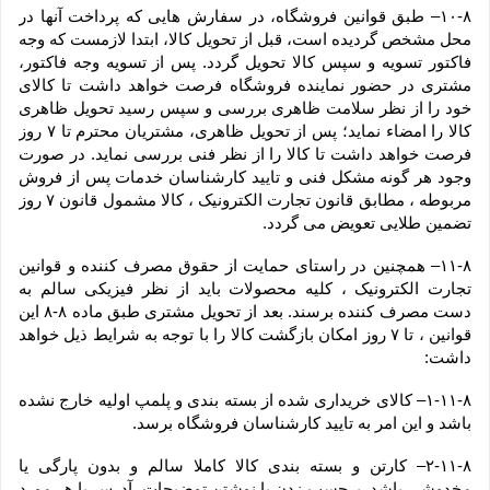
۱۰-۸– طبق قوانین فروشگاه، در سفارش هایی که پرداخت آنها در 
محل مشخص گردیده است، قبل از تحویل کالا، ابتدا لازمست که وجه 
فاکتور تسویه و سپس کالا تحویل گردد. پس از تسویه وجه فاکتور، 
مشتری در حضور نماینده فروشگاه فرصت خواهد داشت تا کالای 
خود را از نظر سلامت ظاهری بررسی و سپس رسید تحویل ظاهری 
کالا را امضاء نماید؛ پس از تحویل ظاهری، مشتریان محترم تا ۷ روز 
فرصت خواهد داشت تا کالا را از نظر فنی بررسی نماید. در صورت 
وجود هر گونه مشکل فنی و تایید کارشناسان خدمات پس از فروش 
مربوطه ، مطابق قانون تجارت الکترونیک ، کالا مشمول قانون ۷ روز 
تضمین طلایی تعویض می گردد.
۱۱-۸– همچنین در راستای حمایت از حقوق مصرف کننده و قوانین 
تجارت الکترونیک ، کلیه محصولات باید از نظر فیزیکی سالم به 
دست مصرف کننده برسند. بعد از تحویل مشتری طبق ماده ۸-۸ این 
قوانین ، تا ۷ روز امکان بازگشت کالا را با توجه به شرایط ذیل خواهد 
داشت:
۱-۱۱-۸– کالای خریداری شده از بسته بندی و پلمپ اولیه خارج نشده 
باشد و این امر به تایید کارشناسان فروشگاه برسد.
۲-۱۱-۸– کارتن و بسته بندی کالا کاملا سالم و بدون پارگی یا 
مخدوشی باشد. برچسب زدن یا نوشتن توضیحات، آدرس یا هر مورد 