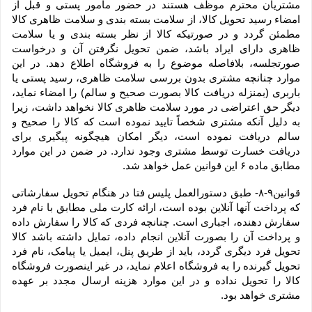
مشتریان محترم موظف هستند در حضور مامور پستی و قبل از 
امضاء رسید تحویل کالا، از سلامت بسته بندی و سلامت ظاهری کالا 
مطمئن گردد و در صورتیکه کالا از نظر بسته بندی و یا سلامت 
ظاهری دارای ایراد باشد، ضمن تحویل نگرفتن آن و درخواست 
صورتجلسه، بلافاصله موضوع را به فروشگاه اطلاع دهد. در این 
موارد چنانچه مشتری بدون بررسی سلامت ظاهری، رسید پستی یا 
باربری (بمنزله دریافت کالا بصورت صحیح و سالم) را امضاء نماید، 
دیگر حق اعتراضی در مورد سلامت ظاهری کالا نخواهد داشت، زیرا 
به دلیل آنکه مشتری شخصاً تایید نموده است که کالا را صحیح و 
سالم دریافت نموده است، دیگر امکان هیچگونه پیگیری برای 
دریافت خسارت توسط مشتری وجود ندارد. در ضمن در این موارد 
مطابق ماده ۶ این قوانین عمل خواهد شد.
قوانین۹-۸- طبق دستورالعمل پلیس فتا در هنگام تحویل سفارشاتی 
که پرداخت آنها آنلاین بوده است، ارائه کارت ملی مطابق با نام فرد 
سفارش دهنده، اجباری است. چنانچه فردی که کالا را سفارش داده 
و پرداخت آن را بصورت آنلاین انجام داده، تمایل داشته باشد کالا 
تحویل فرد دیگری گردد، باید از طریق پنل، ایمیل یا پیامک، نام فرد 
تحویل گیرنده را به فروشگاه اعلام نماید، در غیر اینصورت فروشگاه 
کالا را تحویل نداده و در این موارد هزینه ارسال مجدد بر عهده 
مشتری خواهد بود.