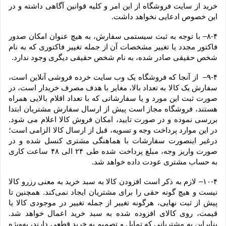
خرید از سایت فروشگاه از این امر و کلیه قوانین آگاهی داشته و در 
این خصوص ادعایی نخواهد داشت.
۸-۴– با توجه به ثبت سیستمی سفارش، به هیچ عنوان امکان صدور 
فاکتور مجدد یا تغییر مشخصات آن از جمله تغییر فاکتوری که به نام 
شخص حقیقی صادر شده، به نام شخص حقیقی دیگری وجود ندارد.
۹-۴–  از آنجا که فروشگاه یک وب ‌سایت خرده‌ فروشی آنلاین است، 
سفارش یک کالا به تعداد بالا، مغایر با هدف مصرف خریدار است، در 
صورت ثبت این مورد و یا سفارشاتی که با تعداد اقلام بالایی همراه 
هستند، فروشگاه مجاز است پیش از ارسال سفارش مشتریان ابتدا 
بررسی نموده و در صورت تایید، امکان فروش کالا اعلام می شود. 
در این موارد پرداخت وجه و تسویه، قبل از ارسال کالا الزامی است؛ 
درغیر اینصورت سفارشات با هماهنگی مشتری کنسل شده و در 
صورت واریز وجه، مبلغ پرداخت شده طی ۲۴ الی ۴۸ ساعت کاری 
به حساب مشتری عودت داده خواهد شد.
۱۰-۴– لازم به ذکر است افزودن کالا به سبد خرید به معنی رزرو کالا 
نیست و هیچ گونه حقی را برای مشتریان ایجاد نمی‌کند. همچنین تا 
پیش از ثبت نهایی، هرگونه تغییر از جمله تغییر در موجودی کالا یا 
قیمت، روی کالای افزوده شده به سبد خرید اعمال خواهد شد. 
بنابراین به مشتریانی که تمایل و تصمیم به خرید قطعی دارند، به‌ویژه 