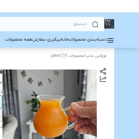
دسته‌بندی محصولات
خانه
پیگیری سفارش
همه محصولات
لووکس شاپ
/
محصولات şahin🇹🇷
فن
بر
رن
دس