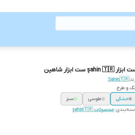
بزار şahin 🇹🇷 ست ابزار شاهین
ند:
Şahin🇹🇷
گ و طرح
مشکی
طوسی
سبز
ته‌بندی
:
محصولات şahin🇹🇷