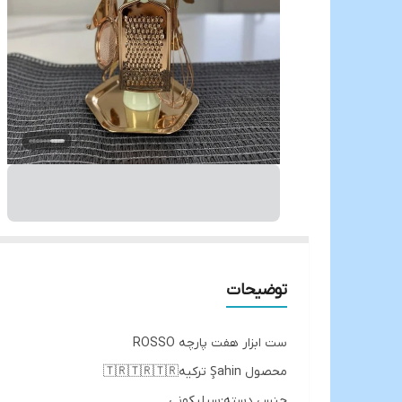
توضیحات
ست ابزار هفت پارچه ROSSO
محصول Şahin ترکیه🇹🇷🇹🇷🇹🇷
جنس دسته:سیلیکونی