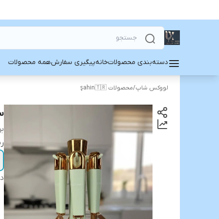
دسته‌بندی محصولات
خانه
پیگیری سفارش
همه محصولات
لووکس شاپ
/
محصولات şahin🇹🇷
ست ا
بر
رن
دس