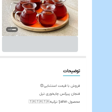
توضیحات
فروش با قیمت استثنایی😍
فنجان پیرکس چایخوری تپل
محصول Şahin ترکیه🇹🇷🇹🇷🇹🇷
کاملا شعله مستقیم✅