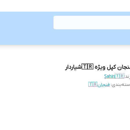
جان کپل ویژه 🇹🇷شیاردار
ند:
Şahin🇹🇷
ته‌بندی
:
فنجان🇹🇷