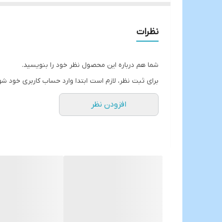
ساخته شده از بروسیلیکات( پیرکسچ حرارتی )
فوق العاده با کیفیت 👌
نظرات
صد درصد آنتی شوک حرارتی
فوق‌العاده شفاف و براق
شما هم درباره این محصول نظر خود را بنویسید.
قابل استفاده در ماشین ظرفشویی و ماکروویو
برای ثبت نظر، لازم است ابتدا وارد حساب کاربری خود شو
حجم:200 سی سی
افزودن نظر
قیمت شش عددی
ارسال از خوی