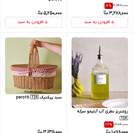
3,949,000
16
%
5,250,000
3,278,000
افزودن به سبد
افزودن به سبد
سبد پیکنیک perotti 🇹🇷
روغنریز بطری آب آبلیمو سرکه
🇹🇷
1,474,000
26
%
3,135,000
1,078,000