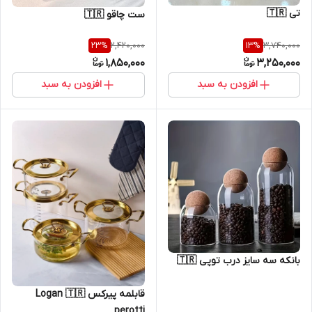
تی 🇹🇷
ست چاقو 🇹🇷
2,420,000
3,740,000
23
%
13
%
1,850,000
3,250,000
افزودن به سبد
افزودن به سبد
بانکه سه سایز درب توپی 🇹🇷
قابلمه پیرکس Logan 🇹🇷
perotti