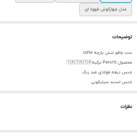
مدل چهارگوش قهوه ای
توضیحات
ست چاقو شش پارچه colte
محصول Perotti ترکیه🇹🇷🇹🇷🇹🇷
جنس تیغه فولادی ضد زنگ
جنس استند سیلیکونی
اقلام شامل
نظرات
پنج سایز چاقو آشپزی
یک عدد استند
در دو مدل گرد و چهارگوش