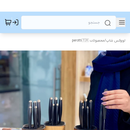
لووکس شاپ
/
محصولات perotti🇹🇷