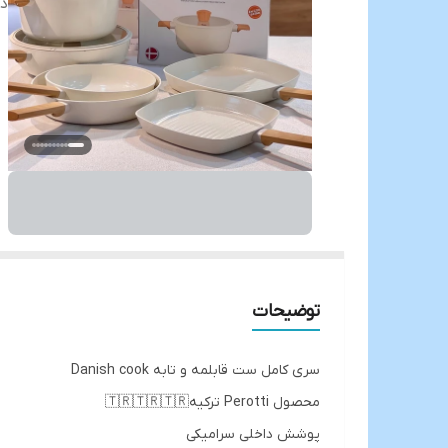
دس
توضیحات
سری کامل ست قابلمه و تابه Danish cook
محصول Perotti ترکیه🇹🇷🇹🇷🇹🇷
پوشش داخلی سرامیکی