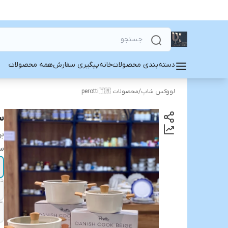
همه محصولات
پیگیری سفارش
خانه
دسته‌بندی محصولات
محصولات perotti🇹🇷
/
لووکس شاپ
🇷
د:
یز