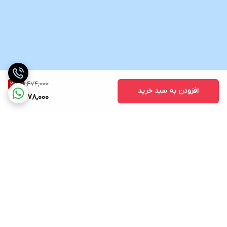
1,474,000
26
%
افزودن به سبد خرید
1,078,000
برگشت به بالا