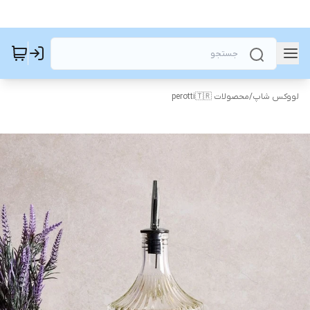
لووکس شاپ
/
محصولات perotti🇹🇷