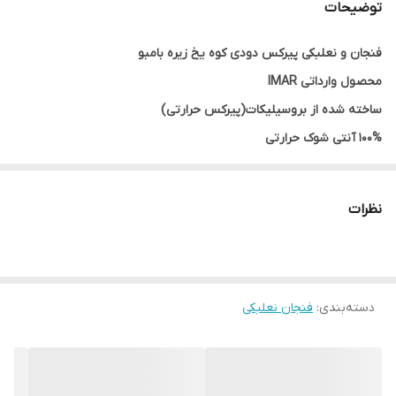
توضیحات
فنجان و نعلبکی پیرکس دودی کوه یخ زیره بامبو
محصول وارداتی IMAR
ساخته شده از بروسیلیکات(پیرکس حرارتی)
100% آنتی شوک حرارتی
رنگ تزریقی و ثابت
دستگیره و زیره از جنس بامبو
نظرات
ارتفاع:5 سانتیمتر
قطر:6.5 سانتیمتر
بسته بندی شش تایی
دسته‌بندی
ارسال از خوی
:
فنجان نعلبکی