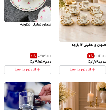
فنجان نعلبکی شکوفه
فنجان و نعلبکی ۱۲ پارچه
5,757,000
2,002,000
20
%
12
%
4,553,000
1,760,000
افزودن به سبد
افزودن به سبد