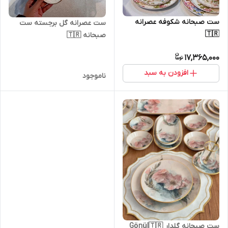
ست صبحانه شکوفه عصرانه
ست عصرانه گل برجسته ست
🇹🇷
صبحانه 🇹🇷
17,365,000
افزودن به سبد
ناموجود
ست صبحانه گلدار Gönül🇹🇷