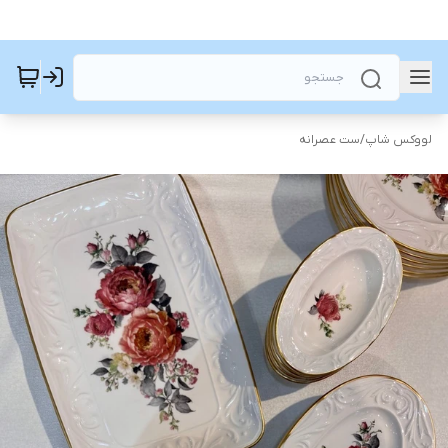
لووکس شاپ
/
ست عصرانه