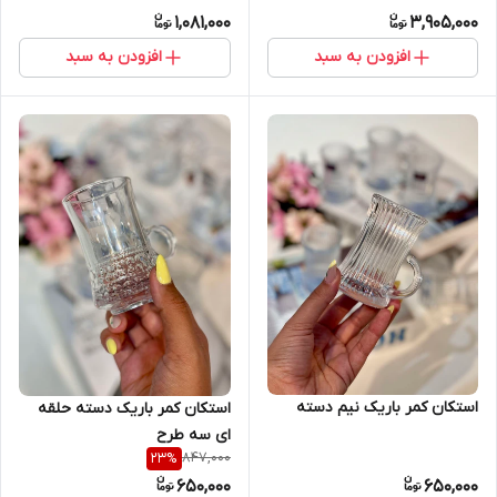
1,081,000
3,905,000
افزودن به سبد
افزودن به سبد
استکان کمر باریک نیم دسته
استکان کمر باریک دسته حلقه
ای سه طرح
847,000
23
%
650,000
650,000