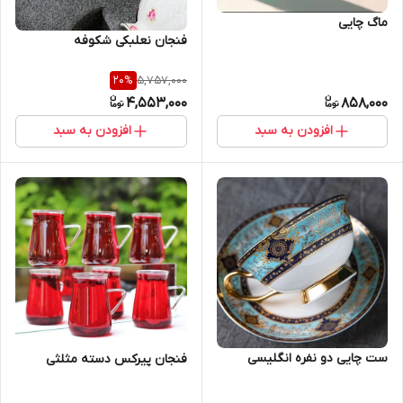
ماگ چایی
فنجان نعلبکی شکوفه
5,757,000
20
%
4,553,000
858,000
افزودن به سبد
افزودن به سبد
ست چایی دو نفره انگلیسی
فنجان پیرکس دسته مثلثی