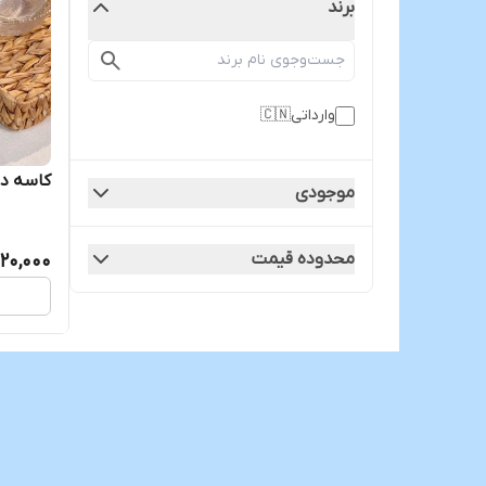
برند
وارداتی🇨🇳
کاسه دف
موجودی
محدوده قیمت
320,000