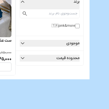
برند
🇹🇷pink&more
ست غذاخوری 🇷
موجودی
,850,000
محدوده قیمت
45,000