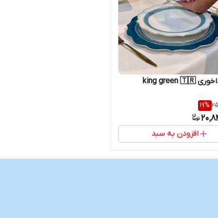
king green 
19
%
25
20,8
افزودن به سبد