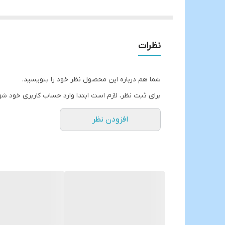
دکور شده با طلای ناب🏅
لعاب عالی با نورگذری فوق العاده👌
اقلام شامل👇
نظرات
6عدد پلو خوری
6عدد خورشت خوری
شما هم درباره این محصول نظر خود را بنویسید.
6عدد پیش دستی
برای ثبت نظر، لازم است ابتدا وارد حساب کاربری خود شو
6 عدد پیاله
افزودن نظر
ارسال از خوی