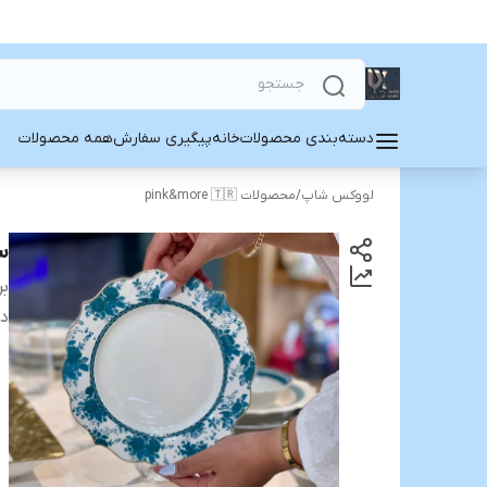
دسته‌بندی محصولات
خانه
پیگیری سفارش
همه محصولات
لووکس شاپ
/
محصولات pink&more 🇹🇷
ست
بر
دس