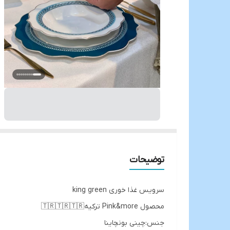
توضیحات
سرویس غذا خوری king green
محصول Pink&more ترکیه🇹🇷🇹🇷🇹🇷
جنس:چینی بونچاینا