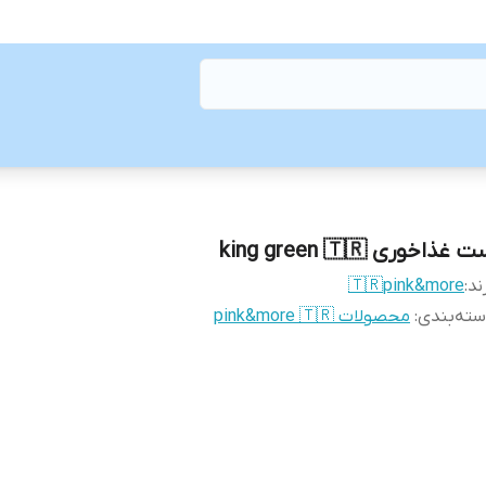
 غذاخوری king green 🇹🇷
ند:
🇹🇷pink&more
ته‌بندی
:
محصولات pink&more 🇹🇷