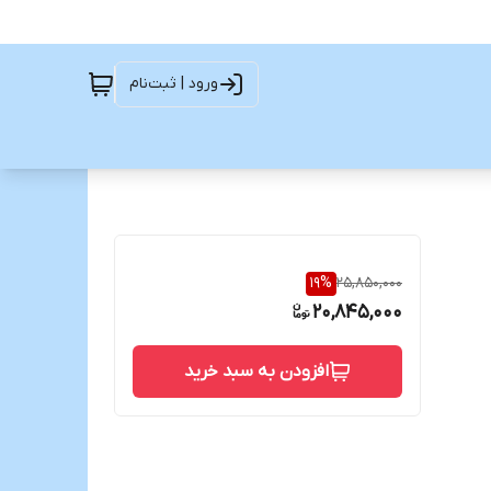
ورود | ثبت‌نام
19
%
25,850,000
20,845,000
افزودن به سبد خرید