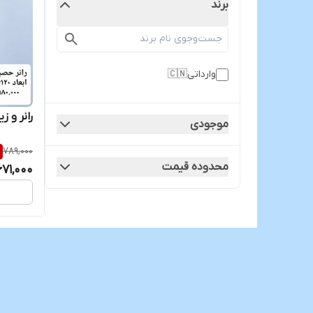
برند
وارداتی🇨🇳
رانر و 
موجودی
789,000
محدوده قیمت
671,000