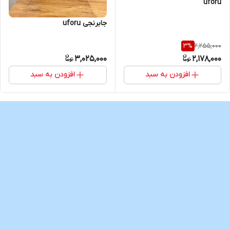
uforu
جابرنجی uforu
2,255,000
3
%
3,025,000
2,178,000
افزودن به سبد
افزودن به سبد