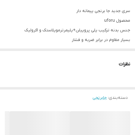
سری جدید جا برنجی پیمانه دار
محصول uforu
جنس بدنه ترکیب پلی پروپیلن+پلیمرترموپلاستک و اکرولیک
بسیار مقاوم در برابر ضربه و فشار
مناسب برای برنج،غلات،حبوبات و...
دارای محفظه نگهدارنده سیر و میخک جهت جلوگیری از حشره زدگی
نظرات
درب از داخل دارای واشر سیلیکونی جهت جلوگیری از عبور هوا
دارای پیمانه مخصوص جهت آبگیری
حجم:10 کیلو
ارتفاع:45 سانتیمتر
دسته‌بندی
:
جابرنجی
طول:37 سانتیمتر
عرض:13 سانتیمتر