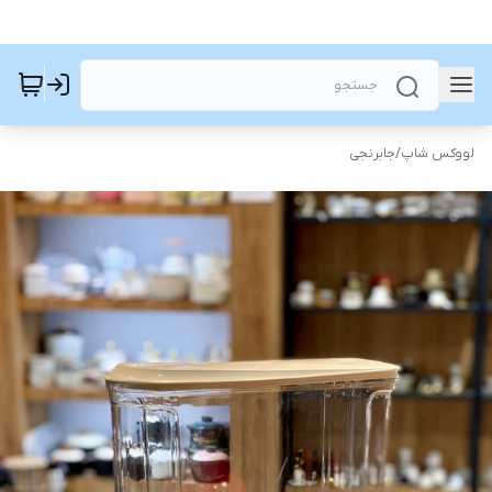
لووکس شاپ
/
جابرنجی