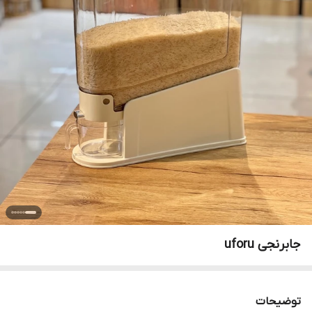
جابرنجی uforu
توضیحات