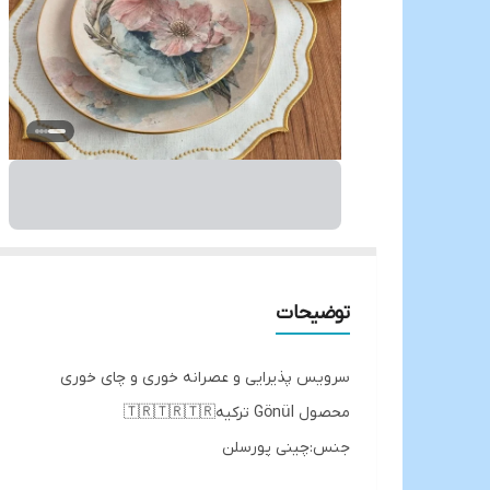
توضیحات
سرویس پذیرایی و عصرانه خوری و چای خوری
محصول Gönül ترکیه🇹🇷🇹🇷🇹🇷
جنس:چینی پورسلن
عصرانه خوری 15 پارچه شامل👇