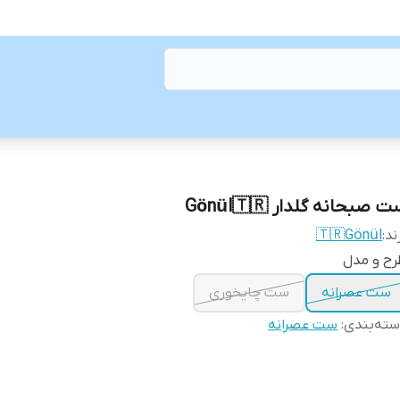
 صبحانه گلدار Gönül🇹🇷
ند:
🇹🇷Gönül
رح و مدل
ست عصرانه
ست چایخوری
ته‌بندی
:
ست عصرانه