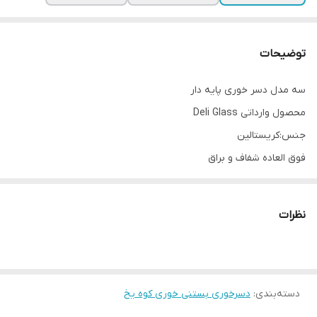
توضیحات
سه مدل دسر خوری پایه دار
محصول وارداتی Deli Glass
جنس:کریستالین
فوق العاده شفاف و براق
حجم:340 سی سی
ارتفاع:13.7 سانتیمتر
نظرات
قطر دهانه:8.5 سانتیمتر
قطر پایه:5.5 سانتیمتر
پایه ها الهام گرفته از کوه یخ👌
دسته‌بندی
:
دسرخوری بستنی خوری کوه یخ
ارسال از خوی