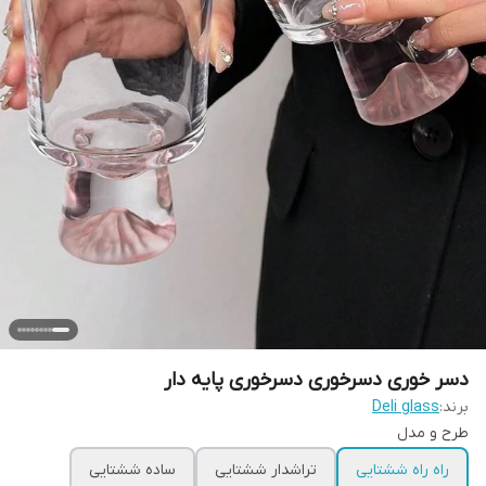
دسر خوری دسرخوری دسرخوری پایه دار
برند:
Deli glass
طرح و مدل
راه راه ششتایی
تراشدار ششتایی
ساده ششتایی