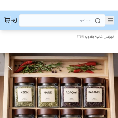
لووکس شاپ
/
جاادویه 🇹🇷