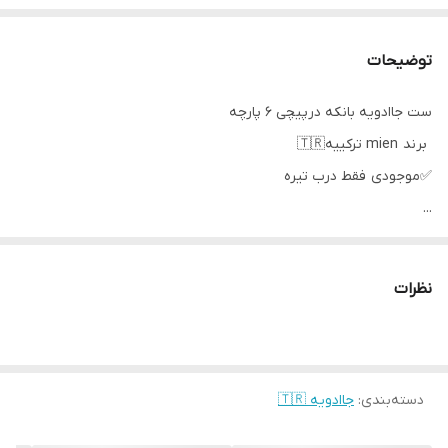
توضیحات
ست جاادویه بانکه درپیچی‌ ۶ پارچه
برند mien ترکییه🇹🇷
✅موجودی فقط درب تیره
...
👈جنس‌درب؛ چوب آکاسیا
رنگ تیره
نظرات
👈جنس بدنه؛
بلور پیرکس مقاوم
ضخیم و باوزن سبک
دسته‌بندی
:
جاادویه 🇹🇷
(همراه با برچسب باکیفیت تر از نمونه‌های مشابه داخلی و بازار)
حجم/ 300 میلی لیتر