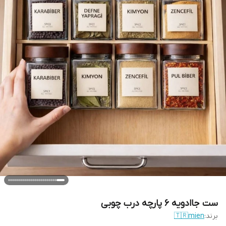
ست جاادویه ۶ پارچه درب چوبی
برند:
🇹🇷mien