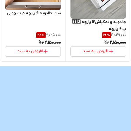
ست جاادویه ۶ پارچه درب چوبی
جاادویه و نمکپاش۱۲ پارچه 🇹🇷
پ ۶ پارچه
3,025,000
2,849,000
28
%
24
%
2,150,000
2,150,000
افزودن به سبد
افزودن به سبد