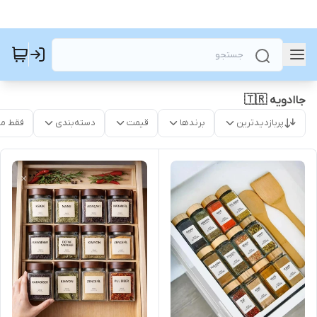
جاادویه 🇹🇷
پربازدیدترین
برندها
قیمت
دسته‌بندی
فقط م