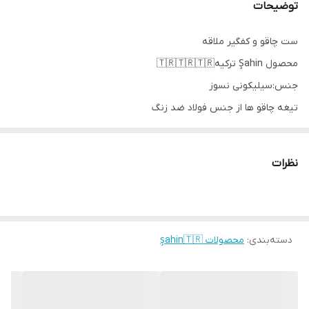
توضیحات
ست چاقو و کفگیر ملاقه
محصول Şahin ترکیه🇹🇷🇹🇷🇹🇷
جنس:سیلیکونی نسوز
تیغه چاقو ها از جنس فولاد ضد زنگ
شماره یک(Efruz)👇
نظرات
5 سایز چاقو
4 عدد تخته گوشت مخصوص با کارایی متفاوت
1 عدد استند
دسته‌بندی
:
محصولات şahin🇹🇷
شماره دو(Tara)👇
9 عدد کفگیر و ملاقه
1 عدد استند