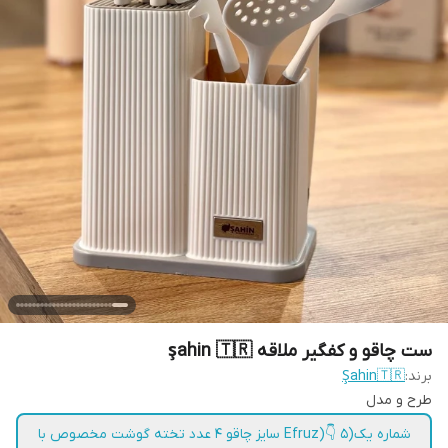
ست چاقو و کفگیر ملاقه şahin 🇹🇷
برند:
Şahin🇹🇷
طرح و مدل
شماره یک(Efruz)👇 5 سایز چاقو 4 عدد تخته گوشت مخصوص با