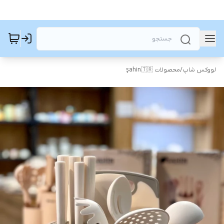
لووکس شاپ
/
محصولات şahin🇹🇷