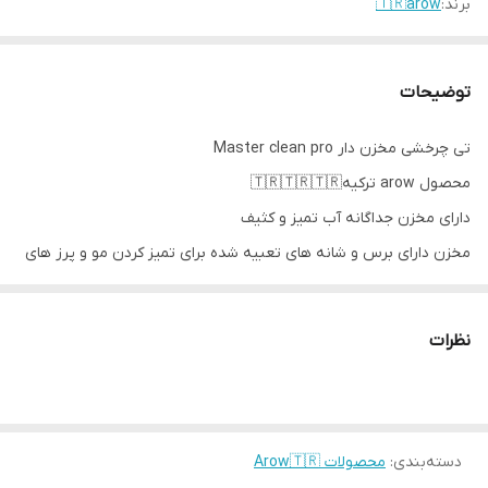
برند:
🇹🇷arow
توضیحات
تی چرخشی مخزن دار Master clean pro
محصول arow ترکیه🇹🇷🇹🇷🇹🇷
دارای مخزن جداگانه آب تمیز و کثیف
مخزن دارای برس و شانه های تعبيه شده برای تمیز کردن مو و پرز های
جمع شده
مخزن دارای شیر تخلیه
نظرات
دسته فلزی با قابلیت چرخش 360 درجه کفی
دارای 4 عدد پارچه میکروفایبر با قابلیت شستشو در ماشین
مناسب برای انواع سطوح،پارکت،سرامیک،شیشه و...
دسته‌بندی
ارسال از خوی
:
محصولات Arow🇹🇷