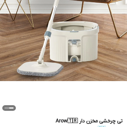
تی چرخشی مخزن دار Arow🇹🇷