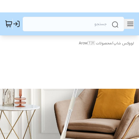
لووکس شاپ
/
محصولات Arow🇹🇷