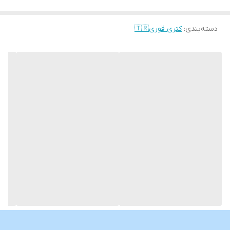
شامپاینی
ساده
دسته‌بندی
:
کتری قوری🇹🇷
فنجان با زیره بامبو(شش عددی)👇
شامپاینی
ساده
ارسال از خوی