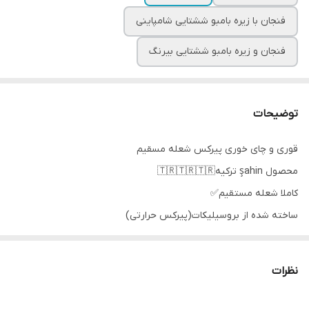
فنجان با زیره بامبو ششتایی شامپاینی
فنجان و زیره بامبو ششتایی بیرنگ
توضیحات
قوری و چای خوری پیرکس شعله مسقیم
محصول şahin ترکیه🇹🇷🇹🇷🇹🇷
کاملا شعله مستقیم✅️
ساخته شده از بروسیلیکات(پیرکس حرارتی)
100% آنتی شوک حرارتی
نظرات
قوری👇
حجم:1.5 لیتر