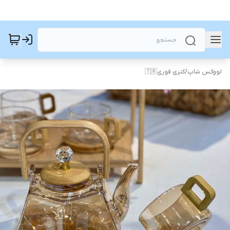
لووکس شاپ
/
کتری قوری🇹🇷