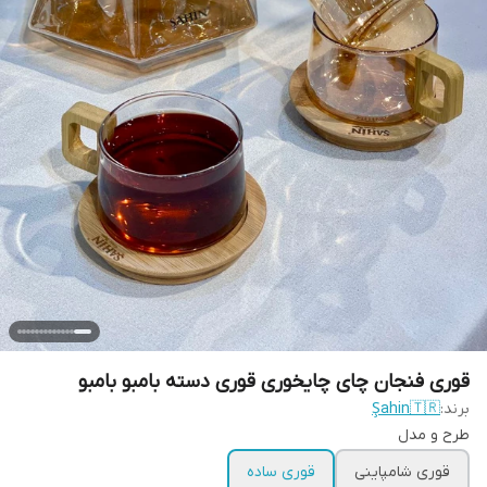
قوری فنجان چای چایخوری قوری دسته بامبو بامبو
برند:
Şahin🇹🇷
طرح و مدل
قوری شامپاینی
قوری ساده