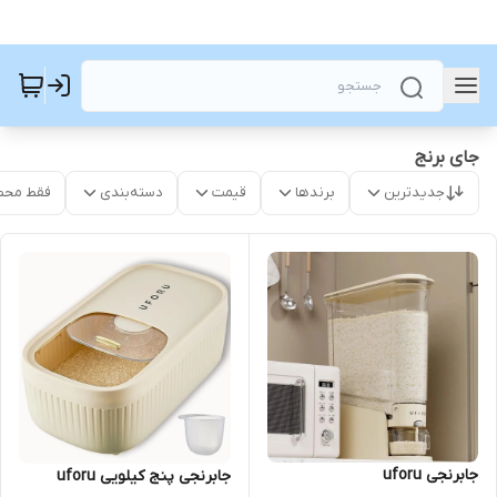
جای برنج
جدیدترین
برندها
قیمت
دسته‌بندی
فقط محص
جابرنجی uforu
جابرنجی پنج کیلویی uforu