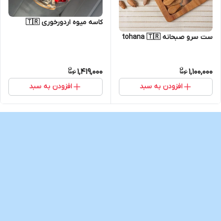
کاسه میوه اردورخوری 🇹🇷
ست سرو صبحانه tohana 🇹🇷
1,419,000
1,100,000
افزودن به سبد
افزودن به سبد