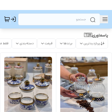
پاسماوری🇹🇷
پربازدیدترین
برندها
قیمت
دسته‌بندی
فقط م