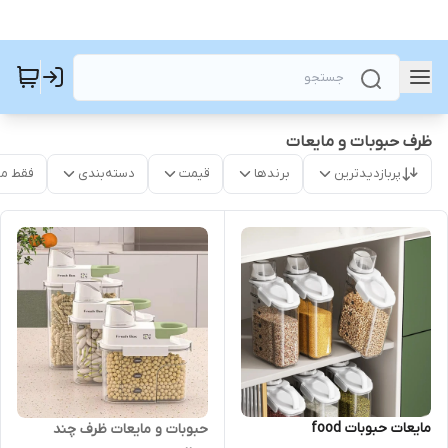
ظرف حبوبات و مایعات
پربازدیدترین
برندها
قیمت
دسته‌بندی
فقط م
مایعات حبوبات food
حبوبات و مایعات ظرف چند