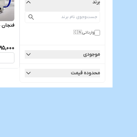
برند
فنجان د
وارداتی🇨🇳
095,000
موجودی
محدوده قیمت