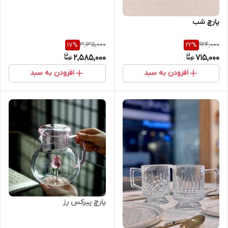
پارچ شب
3,135,000
924,000
17
%
22
%
2,585,000
715,000
افزودن به سبد
افزودن به سبد
پارچ پیرکس رز