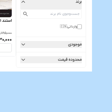
برند
استند ا
وارداتی🇨🇳
,795,000
130,000
موجودی
محدوده قیمت