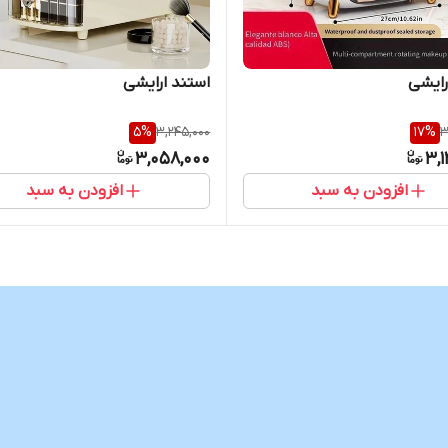
رایشی
استند ارایشی
5
%
3,245,000
17
%
3
3,058,000
3,
افزودن به سبد
افزودن به سبد