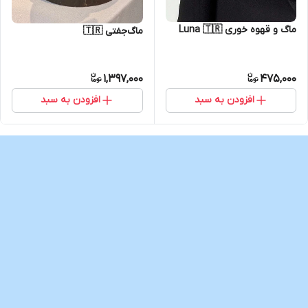
ماگ و قهوه خوری Luna 🇹🇷
ماگ‌جفتی 🇹🇷
1,397,000
475,000
افزودن به سبد
افزودن به سبد