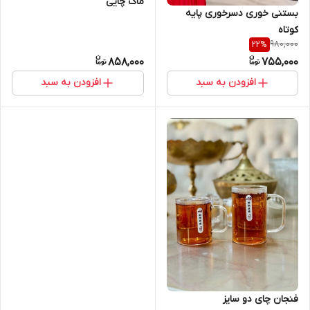
ماگ چایی
بستنی خوری دسرخوری پایه
کوتاه
980,000
22
%
858,000
755,000
افزودن به سبد
افزودن به سبد
فنجان چای دو سایز