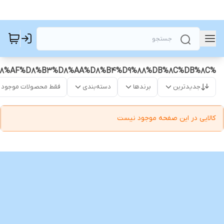
%D8%AC%D8%A7%D9%85%D8%A7%DB%8C%D8%B9_%D8%AF%D8%B3%D8%AA%D8%B4%D9%88%DB%8C%DB%8C
جدیدترین
برندها
دسته‌بندی
فقط محصولات موجود
کالایی در این صفحه موجود نیست