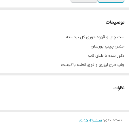
توضیحات
ست چای و قهوه خوری گل برجسته
جنس:چینی پورسلن
دکور شده با طلای ناب
چاپ طرح لیزری و فوق العاده با کیفیت
بسته بندی گیفت باکس
نظرات
قیمت چای خوری:2.350.000تومان
قیمت قهوه خوری:1.750.000تومان
ارسال از خوی
دسته‌بندی
:
ست چایخوری