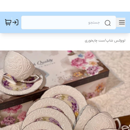
لووکس شاپ
/
ست چایخوری