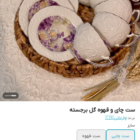
ست چای و قهوه گل برجسته
برند:
وارداتی🇨🇳
سایز
ست چایی
ست قهوه