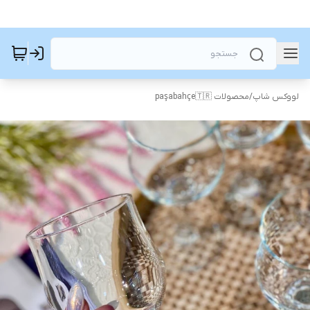
لووکس شاپ
/
محصولات paşabahçe🇹🇷