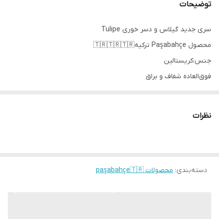
توضیحات
سری جدید گیلاس و دسر خوری Tulipe
محصول Paşabahçe ترکیه🇹🇷🇹🇷🇹🇷
جنس:کریستالین
فوق‌العاده شفاف و براق
برند Paşabahçe هک شده✅️
حجم:315 سی سی
نظرات
ارتفاع:17 سانتیمتر
قطر دهانه:7.7 سانتیمتر
قطر کفه:7 سانتیمتر
دسته‌بندی
:
محصولات paşabahçe🇹🇷
🚚ارسال از خوی