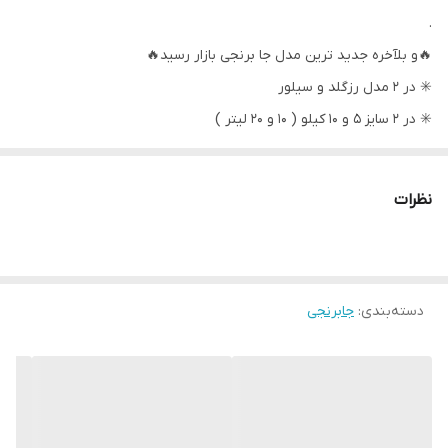
‏‏.
🔥و بلآخره جدید ترین مدل جا برنجی بازار رسید🔥
✳️ در ۲ مدل رزگلد و سیلور
✳️ در ۲ سایز ۵ و ۱۰ کیلو ( ۱۰ و ۲۰ لیتر )
✳️ از جنس پلاستیک فشرده شده pp
✳️ دارای محفظه نگهدارنده سیر و میخک برای جلوگیری از حشره زدن
نظرات
✳️ دارای پیمانه برای شستشو راحت تر برنج
۱۰ لیتری
۲۰ لیتری
دسته‌بندی
ارسال از اهواز
:
جابرنجی