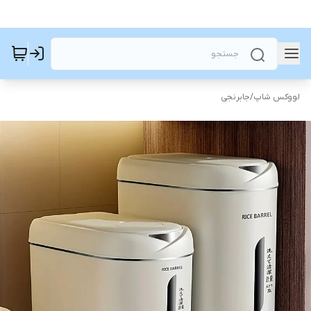
لووکس شاپ
/
جابرنجی