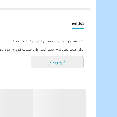
بسیار مقاوم به ضربه👌
درب سطل پدالی آرام بند
دارای سطل داخلی مجزا
نظرات
کاملا ضد آب✅
در سه رنگ سفید،مشکی، و طوسی
شما هم درباره این محصول نظر خود را بنویسید.
برای ثبت نظر، لازم است ابتدا وارد حساب کاربری خود شو
اقلام شامل👇
افزودن نظر
یک عدد سطل پدالی
یک عدد فرچه
یک عدد جا مسواک
یک عدد جا مایع
یک عدد جا صابون
یک عدد استند بامبو