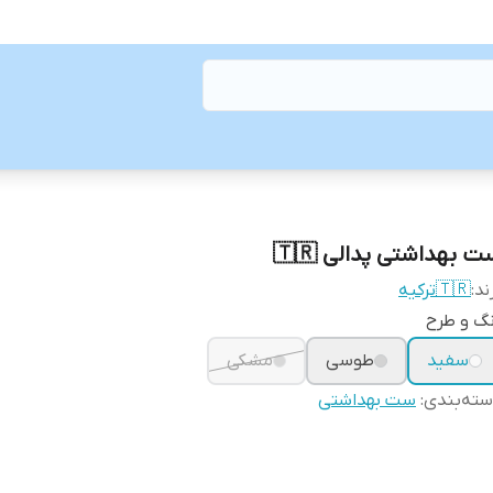
ست بهداشتی پدالی 🇹
🇹🇷ترکیه
برن
رنگ و ط
مشکی
طوسی
سفید
ست بهداشتی
:
دسته‌بن