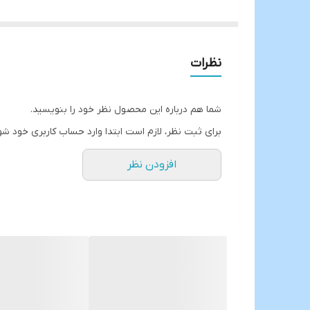
جنس:بلور کریستالین
فوق العاده شفاف و براق
قابل استفاده در ماشین ظرفشویی و ماکروفر
نظرات
حجم:400 سی سی
ارتفاع:7.5 سانتیمتر
شما هم درباره این محصول نظر خود را بنویسید.
قطر دهانه:9 سانتیمتر
برای ثبت نظر، لازم است ابتدا وارد حساب کاربری خود شو
ارسال از خوی
افزودن نظر