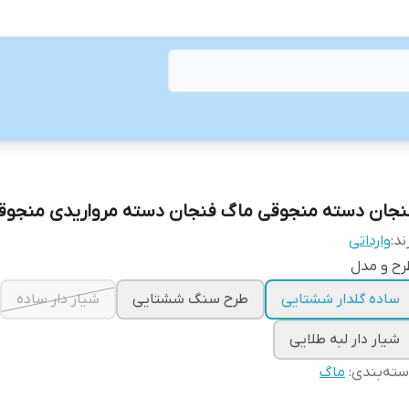
نجان دسته منجوقی ماگ فنجان دسته مرواریدی منجوق
ند:
وارداتی
رح و مدل
ساده گلدار ششتایی
طرح سنگ ششتایی
شیار دار ساده
شیار دار لبه طلایی
ته‌بندی
:
ماگ