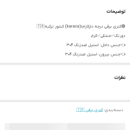
توضیحات
🟢کتری برقی درجه دارکاراجا(karaca) کشور ترکیه🇹🇷
دورنگ✅مشکی✅کرم
👈جنس داخل: استیل ضدزنگ 304
👈جنس بیرون: استیل ضد‌زنگ 304
👈کیفیت عالی و بالای محصول
ورقابت با موارد مشابه در مقایسه
نظرات
با برندهای روز دنیا
👈حجم‌محصول1.7 لیتر
👈قدرت‌ محصول به وات
👈2200وات
دسته‌بندی
:
کتری برقی 🇹🇷
👈سیستم قطع کن اتوماتیک دارد✔️
👈سیستم گرم‌ نگهدارنده اتوماتیک دارد✔️