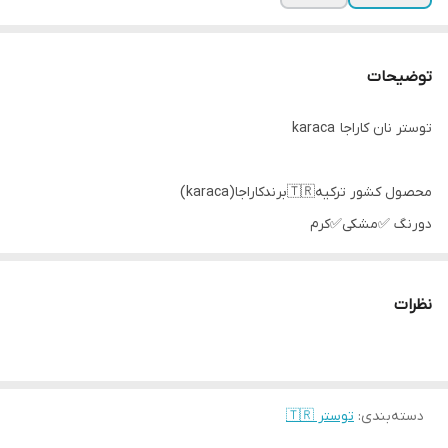
توضیحات
توستر نان کاراجا karaca
محصول کشور ترکیه🇹🇷برندکاراجا(karaca)
دورنگ ✅مشکی✅کرم
نظرات
👈تنظیمات مختلف برشته کردن
برای نتایج عالی
👈شکاف های بسیار پهن برای
دسته‌بندی
:
توستر 🇹🇷
اندازه های مختلف نان