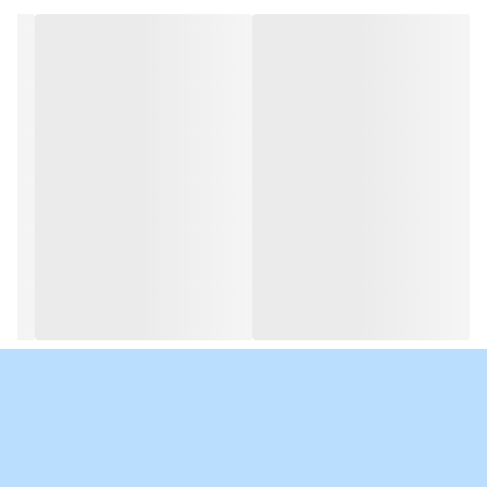
👈سینی خرده نان قابل جابجایی
برای تمیز کردن آسان
👈اهرم بالابر برای برداشتن
آسان اقلام کوچکتر
👈روکش فولاد ضد زنگ براق
و طراحی مدرن
👈خاموش شدن خودکار برای ایمنی
محفظه با لمس خنک برای ایمنی بیشتر
👈تکنولوژی پیشرفته برای
برشته کردن یکنواخت
👈قدرت موتور: 700 وات
👈ظرفیت: 2 برش نان
👈7 سطح تنظیمات تست کردن
👈عملکرد یخ زدایی