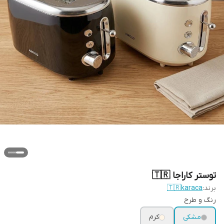
توستر کاراجا 🇹🇷
برند:
🇹🇷karaca
رنگ و طرح
مشکی
کرم