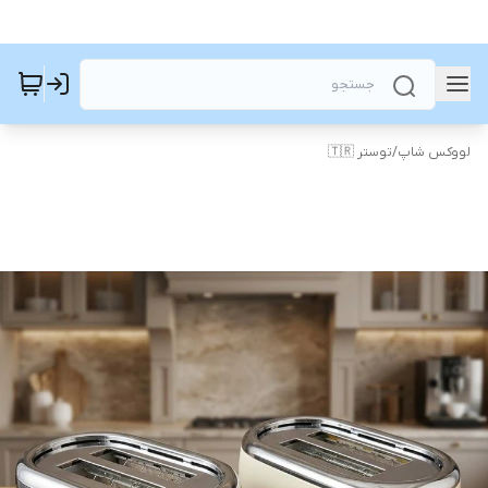
لووکس شاپ
/
توستر 🇹🇷