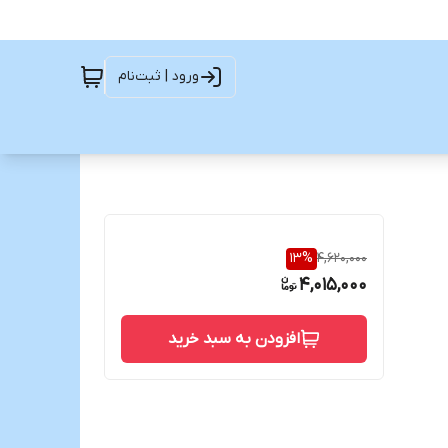
ورود | ثبت‌نام
13
%
4,620,000
4,015,000
افزودن به سبد خرید