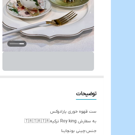
توضیحات
ست قهوه خوری پارادوکس
به سفارش Roy king ترکیه🇹🇷🇹🇷🇹🇷
جنس:چینی بونچاینا