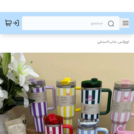
لووکس شاپ
/
استنلی