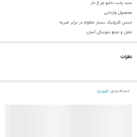
سبد رخت تاشو چرخ دار
محصول وارداتی
جنس اکرولیک بسیار مقاوم در برابر ضربه
حمل و جمع شوندگی آسان
سایز بزرگ👇
نظرات
ارتفاع:43.5 سانتیمتر
طول:36 سانتیمتر
عرض:17 سانتیمتر
دسته‌بندی
:
سایز متوسط👇
لاندری
ارتفاع:42 سانتیمتر
طول:35 سانتیمتر
عرض:18.5 سانتیمتر
ارسال از جلفا