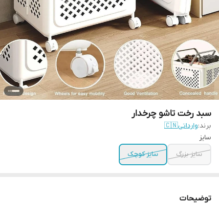
سبد رخت تاشو چرخدار
برند:
وارداتی🇨🇳
سایز
سایز بزرگ
سایز کوچک
توضیحات