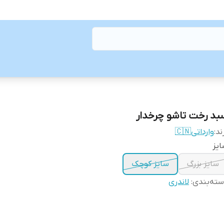
بد رخت تاشو چرخدار
ند:
وارداتی🇨🇳
یز
سایز بزرگ
سایز کوچک
ته‌بندی
:
لاندری