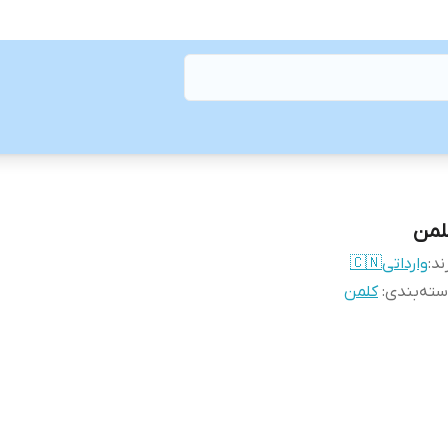
لمن
ند:
وارداتی🇨🇳
ته‌بندی
:
کلمن