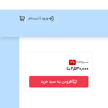
ورود | ثبت‌نام
19
%
3,135,000
2,530,000
افزودن به سبد خرید